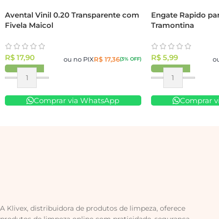
Avental Vinil 0.20 Transparente com
Engate Rapido pa
Fivela Maicol
Tramontina
R$
17,90
R$
5,99
ou no PIX
R$
17,36
o
(3% OFF)
Comprar via WhatsApp
Comprar v
A Klivex, distribuidora de produtos de limpeza, oferece