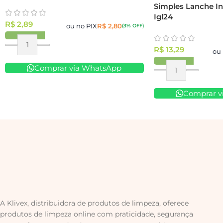
Simples Lanche In
Igl24
R$
2,89
ou no PIX
R$
2,80
(3% OFF)
R$
13,29
ou 
Comprar via WhatsApp
Comprar v
A Klivex, distribuidora de produtos de limpeza, oferece
produtos de limpeza online com praticidade, segurança