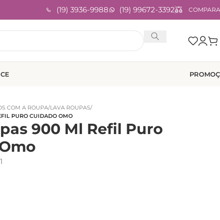
(19) 3936-9988
(19) 99672-3392
COMPAR
ICE
PROMOÇ
OS COM A ROUPA
/
LAVA ROUPAS
/
EFIL PURO CUIDADO OMO
pas 900 Ml Refil Puro
 Omo
1