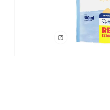
Av. Fábio Ferraz Bicudo, nº 1405
– Jd. Esplanada – Indaiatuba/SP
Clique para ampliar