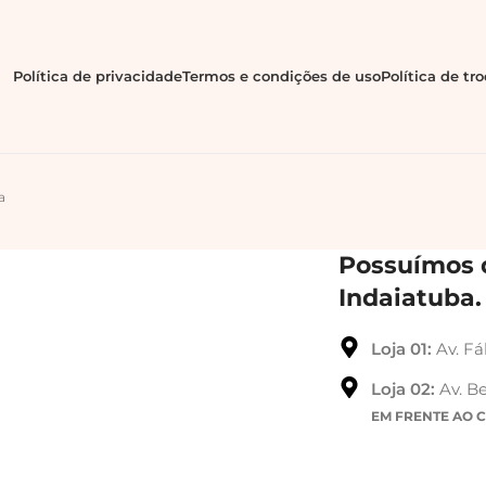
Política de privacidade
Termos e condições de uso
Política de tr
a
Possuímos d
Indaiatuba.
Loja 01:
Av. Fá
Loja 02:
Av. Be
EM FRENTE AO 