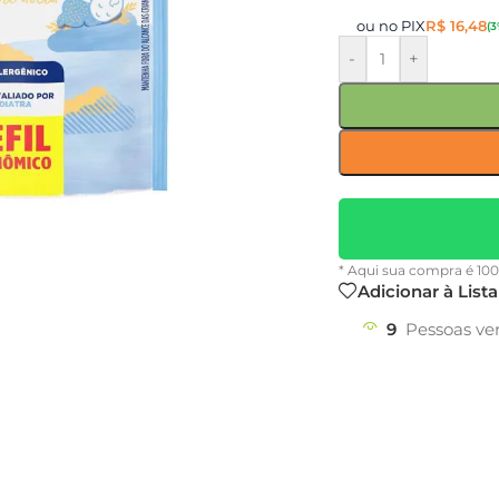
ou no PIX
R$
16,48
(3
-
+
* Aqui sua compra é 10
Adicionar à List
9
Pessoas ve