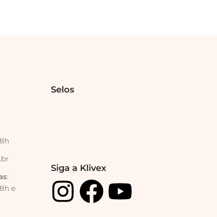
Selos
18h
.br
Siga a Klivex
as
:
18h e