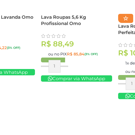
L Lavanda Omo
Lava Roupas 5,6 Kg
☆
Profissional Omo
Lava R
Perfei
R$
88,49
,22
(3% OFF)
R$
1
ou no PIX
R$
85,84
(3% OFF)
1x d
Comprar
ou n
ia WhatsApp
Comprar via WhatsApp
Compr
C