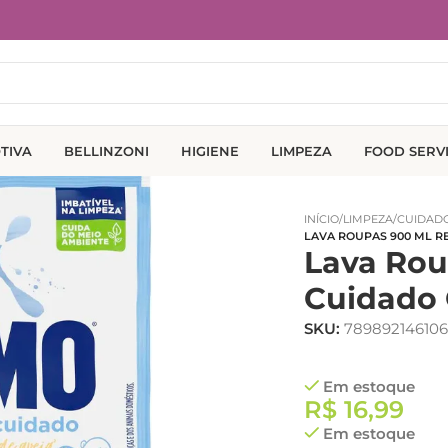
TIVA
BELLINZONI
HIGIENE
LIMPEZA
FOOD SERV
INÍCIO
/
LIMPEZA
/
CUIDAD
LAVA ROUPAS 900 ML R
Lava Rou
Cuidado
SKU:
789892146106
Em estoque
R$
16,99
Em estoque