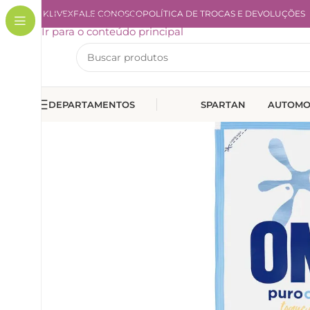
A KLIVEX
Ir para a navegação
FALE CONOSCO
POLÍTICA DE TROCAS E DEVOLUÇÕES
Ir para o conteúdo principal
DEPARTAMENTOS
SPARTAN
AUTOMO