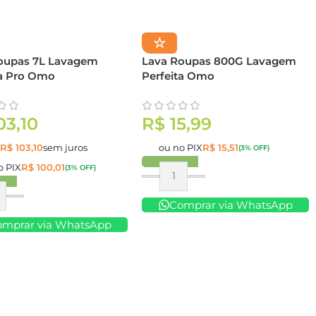
☆
oupas 7L Lavagem
Lava Roupas 800G Lavagem
ta Pro Omo
Perfeita Omo
03,10
R$
15,99
e
R$
103,10
sem juros
ou no PIX
R$
15,51
(3% OFF)
o PIX
R$
100,01
(3% OFF)
Comprar
ar
Comprar via WhatsApp
omprar via WhatsApp