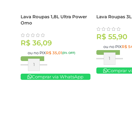
Lava Roupas 1,8L Ultra Power
Lava Roupas 3
Omo
R$
55,90
R$
36,09
ou no PIX
R$
54
ou no PIX
R$
35,01
(3% OFF)
Comprar
Comprar
Comprar v
Comprar via WhatsApp