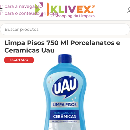
Ir para a navegação
Ir para o conteúdo principal
INÍCIO
/
LIMPEZA
/
CUIDADOS PARA A CASA
/
LIMPADORES
Limpa Pisos 750 Ml Porcelanatos e
Ceramicas Uau
ESGOTADO