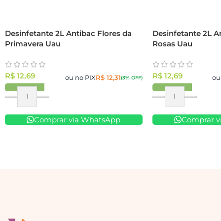
Desinfetante 2L Antibac Flores da
Desinfetante 2L A
Primavera Uau
Rosas Uau
R$
12,69
R$
12,69
ou no PIX
R$
12,31
ou
(3% OFF)
Comprar via WhatsApp
Comprar v