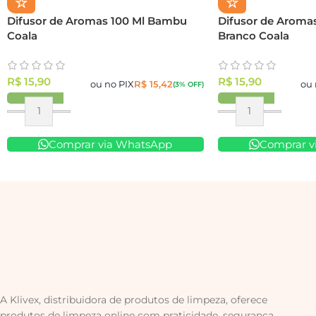
☆
☆
Difusor de Aromas 100 Ml Bambu
Difusor de Aromas
Coala
Branco Coala
R$
15,90
R$
15,90
ou no PIX
R$
15,42
ou 
(3% OFF)
Comprar via WhatsApp
Comprar v
A Klivex, distribuidora de produtos de limpeza, oferece
produtos de limpeza online com praticidade, segurança