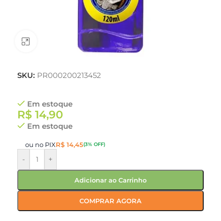
Clique para ampliar
SKU:
PR000200213452
Em estoque
R$
14,90
Em estoque
ou no PIX
R$
14,45
(3% OFF)
-
+
Adicionar ao Carrinho
COMPRAR AGORA