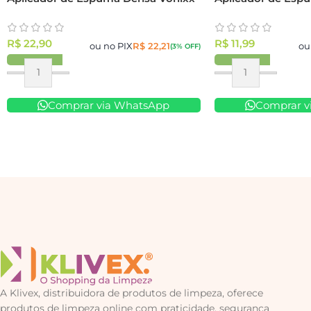
R$
22,90
R$
11,99
ou no PIX
R$
22,21
ou
(3% OFF)
Comprar via WhatsApp
Comprar v
A Klivex, distribuidora de produtos de limpeza, oferece
produtos de limpeza online com praticidade, segurança