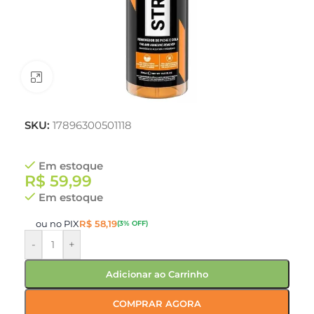
Clique para ampliar
SKU:
17896300501118
Em estoque
R$
59,99
Em estoque
ou no PIX
R$
58,19
(3% OFF)
-
+
Adicionar ao Carrinho
COMPRAR AGORA