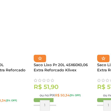
☆
☆
0L
Saco Lixo Pr 20L 45X60X0,06
Saco L
tra Reforcado
Extra Reforcado Klivex
Extra R
R$
51,90
R$
5
ou no PIX
R$
50,34
ou n
(3% OFF)
,34
(3% OFF)
Comprar
Compr