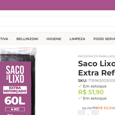
TIVA
BELLINZONI
HIGIENE
LIMPEZA
FOOD SERV
INÍCIO
/
SACOS PARA LIXO
Saco Lix
Extra Re
SKU:
17896300500
Em estoque
R$
51,90
Em estoque
ou no PIX
R$
50,34
(