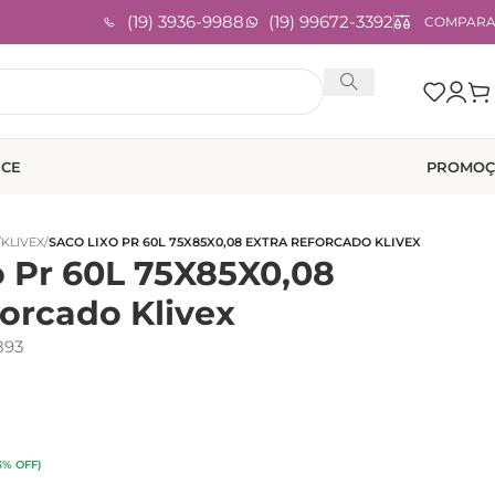
(19) 3936-9988
(19) 99672-3392
COMPAR
ICE
PROMOÇ
/
KLIVEX
/
SACO LIXO PR 60L 75X85X0,08 EXTRA REFORCADO KLIVEX
o Pr 60L 75X85X0,08
forcado Klivex
893
3% OFF)