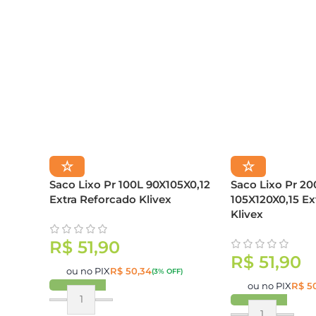
☆
☆
Saco Lixo Pr 100L 90X105X0,12
Saco Lixo Pr 20
Extra Reforcado Klivex
105X120X0,15 Ex
Klivex
R$
51,90
R$
51,90
ou no PIX
R$
50,34
(3% OFF)
ou no PIX
R$
50
Comprar