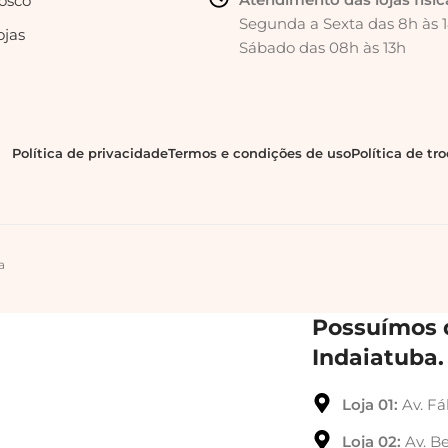
osco
Segunda a Sexta das 8h às 
ojas
Sábado das 08h às 13h
Política de privacidade
Termos e condições de uso
Política de tr
a
Possuímos d
Indaiatuba.
Loja 01:
Av. Fá
Loja 02:
Av. Be