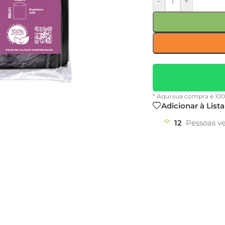
-
+
* Aqui sua compra é 10
Adicionar à List
12
Pessoas v