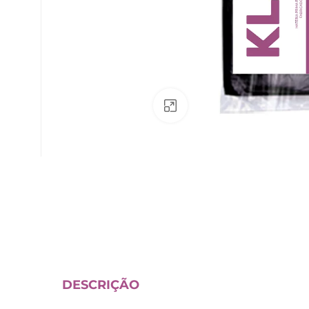
Av. Fábio Ferraz Bicudo, nº 1405
– Jd. Esplanada – Indaiatuba/SP
Clique para ampliar
DESCRIÇÃO