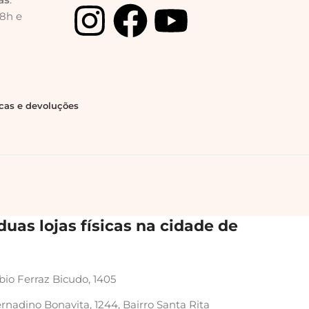
18h e
ocas e devoluções
uas lojas físicas na cidade de
bio Ferraz Bicudo, 1405
rnadino Bonavita, 1244, Bairro Santa Rita