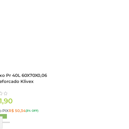
ixo Pr 40L 60X70X0,06
eforcado Klivex
1,90
o PIX
R$
50,34
(3% OFF)
ar