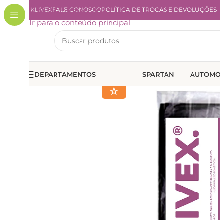
A KLIVEX
Ir para a navegação
FALE CONOSCO
POLÍTICA DE TROCAS E DEVOLUÇÕES
Ir para o conteúdo principal
DEPARTAMENTOS
SPARTAN
AUTOMO
☆