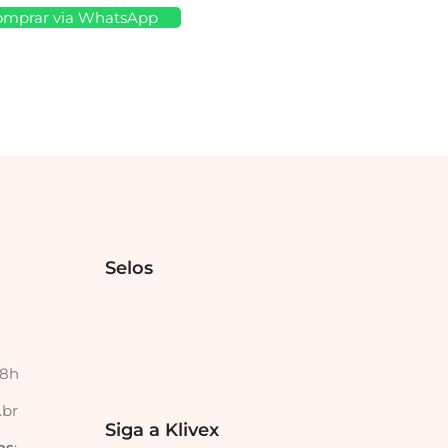
omprar via WhatsApp
Selos
18h
.br
Siga a Klivex
as
: