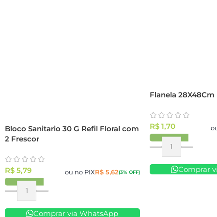
Flanela 28X48Cm 
R$
1,70
Bloco Sanitario 30 G Refil Floral com
o
2 Frescor
Comprar v
R$
5,79
ou no PIX
R$
5,62
(3% OFF)
Comprar via WhatsApp