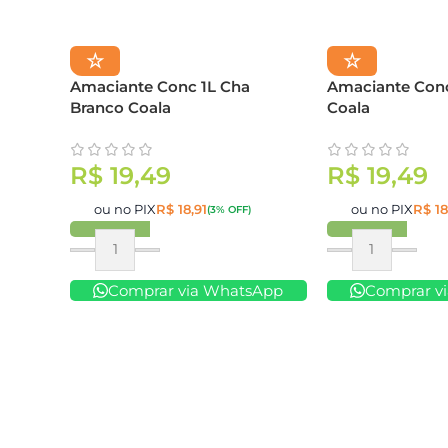
☆
☆
Amaciante Conc 1L Cha
Amaciante Conc
Branco Coala
Coala
R$
19,49
R$
19,49
ou no PIX
R$
18,91
ou no PIX
R$
18
(3% OFF)
Comprar
Comprar
Comprar via WhatsApp
Comprar v