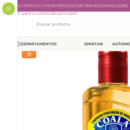
A KLIVEX
Ir para a navegação
FALE CONOSCO
POLÍTICA DE TROCAS E DEVOLUÇÕES
Ir para o conteúdo principal
DEPARTAMENTOS
SPARTAN
AUTOMO
☆