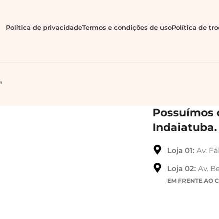
Política de privacidade
Termos e condições de uso
Política de tr
a
Possuímos d
Indaiatuba.
Loja 01:
Av. Fá
Loja 02:
Av. Be
EM FRENTE AO 