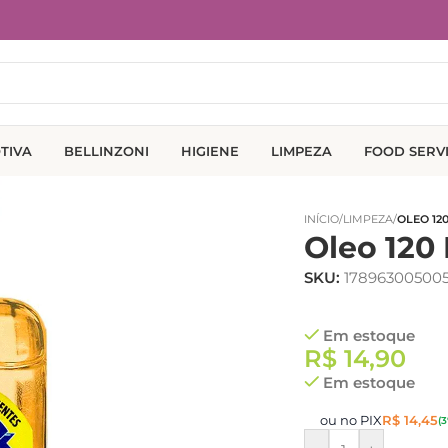
TIVA
BELLINZONI
HIGIENE
LIMPEZA
FOOD SERV
INÍCIO
/
LIMPEZA
/
OLEO 12
Oleo 120 
SKU:
178963005005
Em estoque
R$
14,90
Em estoque
ou no PIX
R$
14,45
(