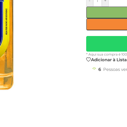
-
+
* Aqui sua compra é 10
Adicionar à List
6
Pessoas ve