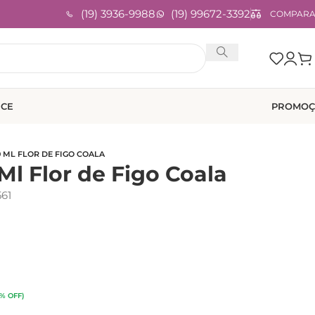
(19) 3936-9988
(19) 99672-3392
COMPAR
ICE
PROMOÇ
0 ML FLOR DE FIGO COALA
Ml Flor de Figo Coala
61
3% OFF)