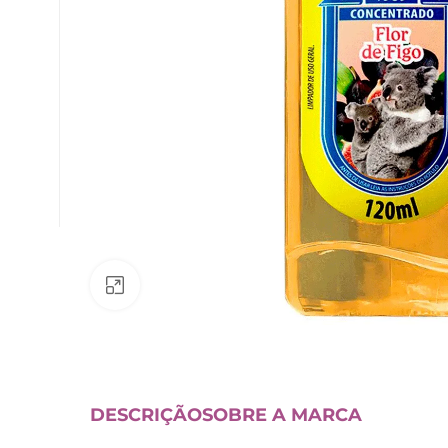
Av. Fábio Ferraz Bicudo, nº 1405
– Jd. Esplanada – Indaiatuba/SP
Clique para ampliar
DESCRIÇÃO
SOBRE A MARCA