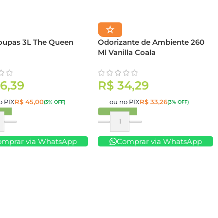
☆
oupas 3L The Queen
Odorizante de Ambiente 260
Ml Vanilla Coala
6,39
R$
34,29
o PIX
R$
45,00
ou no PIX
R$
33,26
(3% OFF)
(3% OFF)
ar
Comprar
omprar via WhatsApp
Comprar via WhatsApp