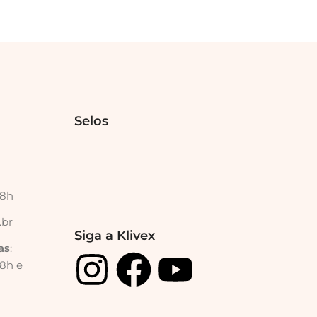
Selos
18h
.br
Siga a Klivex
as
:
18h e