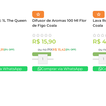
☆
☆
 1L The Queen
Difusor de Aromas 100 Ml Flor
Lava R
de Figo Coala
Coala
R$
15,90
R$
4
,91
ou no PIX
R$
15,42
ou n
(3% OFF)
(3% OFF)
Comprar
Compr
ia WhatsApp
Comprar via WhatsApp
C